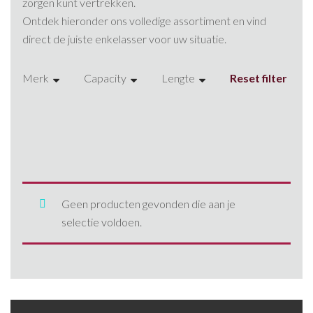
zorgen kunt vertrekken.
Ontdek hieronder ons volledige assortiment en vind
direct de juiste enkelasser voor uw situatie.
Merk
Capacity
Lengte
Reset filter
Anssems
1300 kg
150
Henra
1400
200
Ifor Williams
750
250
252
Geen producten gevonden die aan je
selectie voldoen.
330
340
345