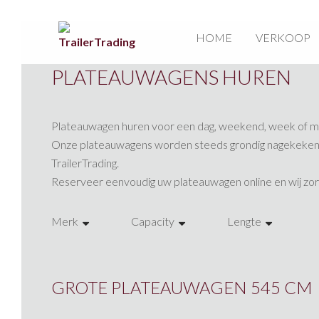
HOME
VERKOOP
PLATEAUWAGENS HUREN
Plateauwagen huren voor een dag, weekend, week of maa
Onze plateauwagens worden steeds grondig nagekeken vo
TrailerTrading.
Reserveer eenvoudig uw plateauwagen online en wij zorge
Merk
Capacity
Lengte
Helpo
2000 kg
305
Henra
2700 kg
425
GROTE PLATEAUWAGEN 545 CM
Van Weel
3500 kg
500