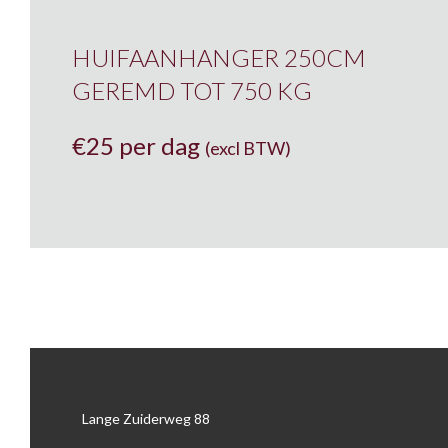
Anssems
1300 kg
150
Henra
1400
200
HUIFAANHANGER 250CM
GEREMD TOT 750 KG
Ifor Williams
750
250
252
€
25 per dag
(excl BTW)
330
340
345
350
390
400
Lange Zuiderweg 88