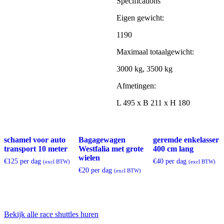
Specifications
Eigen gewicht:
1190
Maximaal totaalgewicht:
3000 kg, 3500 kg
Afmetingen:
L 495 x B 211 x H 180
schamel voor auto
Bagagewagen
geremde enkelasser
transport 10 meter
Westfalia met grote
400 cm lang
wielen
€
125 per dag
€
40 per dag
(excl BTW)
(excl BTW)
€
20 per dag
(excl BTW)
Bekijk alle race shuttles huren