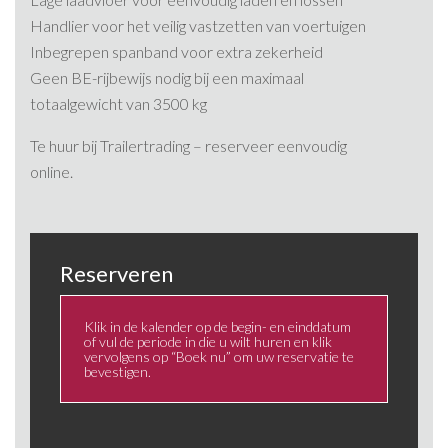
Handlier voor het veilig vastzetten van voertuigen
Inbegrepen spanband voor extra zekerheid
Geen BE-rijbewijs nodig bij een maximaal
totaalgewicht van 3500 kg
Te huur bij Trailertrading – reserveer eenvoudig
online.
Reserveren
Klik in de kalender op de begin- en einddatum
of vul de periode in die u wilt huren en klik
vervolgens op “Boek nu” om uw reservatie te
bevestigen.