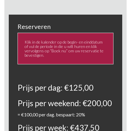
Reserveren
Klik in de kalender op de begin- en einddatum
of vul de periode in die u wilt huren en klik
vervolgens op “Boek nu” om uw reservatie te
bevestigen.
Prijs per dag:
€
125,00
Prijs per weekend:
€
200,00
=
€
100,00
per dag. bespaart: 20%
Prijs per week:
€
437,50