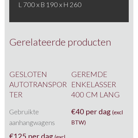
L 700 x B 190 x H 260
Gerelateerde producten
GESLOTEN
GEREMDE
AUTOTRANSPOR
ENKELASSER
TER
400 CM LANG
€
40 per dag
Gebruikte
(excl
aanhangwagens
BTW)
€
125 per dag
(excl