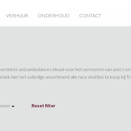
VERHUUR
ONDERHOUD
CONTACT
n overdekte autoambulances ideaal voor het vervoeren van auto’s e
ntdek hier het volledige assortiment alle race shuttles te koop bij Tr
Assen
Reset filter
2
3