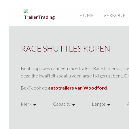
HOME
VERKOOP
RACE SHUTTLES KOPEN
Bent u op zoek naar een race trailer? Race trailers zij
degelijke kwaliteit zodat u voor lange tijd gerust bent. O
Bekijk ook de
autotrailers van Woodford
.
Merk
Capacity
Lengte
Brian James
3000 kg
500
Woodford
3500 kg
605