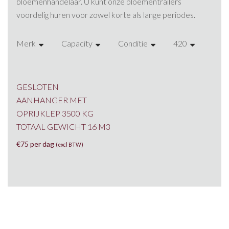
bloemenhandelaar. U kunt onze bloementrailers
voordelig huren voor zowel korte als lange periodes.
Merk
Capacity
Conditie
420
Rese
Blue Line aanhangwagens
1300 kg
Gebruikte aanhangwagens
300
titan
1600 kg
Nieuwe aanhangwagens
305
GESLOTEN
AANHANGER MET
Trailer Trading
2000 kg
420
OPRIJKLEP 3500 KG
TOTAAL GEWICHT 16 M3
2600 kg
435
€
75 per dag
(excl BTW)
2800 kg
445
3000 kg
450
3500 kg
540
560