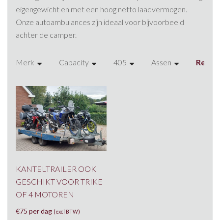
eigengewicht en met een hoog netto laadvermogen.
Onze autoambulances zijn ideaal voor bijvoorbeeld
achter de camper.
Merk
Capacity
405
Assen
Reset f
Anssems
1300 kg
1000
1
Brian James
1400
330
2
Ifor Williams
2000 kg
340
3
Trailer Trading
2500
345
KANTELTRAILER OOK
Verdonk
2700 kg
350
GESCHIKT VOOR TRIKE
Witteveen
3000 kg
390
OF 4 MOTOREN
€
75 per dag
(excl BTW)
Woodford
3500 kg
400