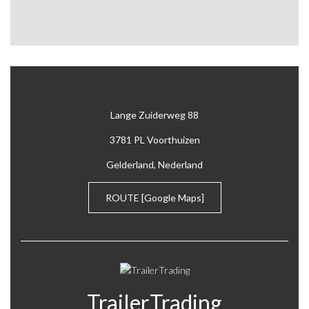
405
425
450
Lange Zuiderweg 88
495
3781 PL Voorthuizen
550
Gelderland, Nederland
605
ROUTE
[Google Maps]
645
800
850
TrailerTrading