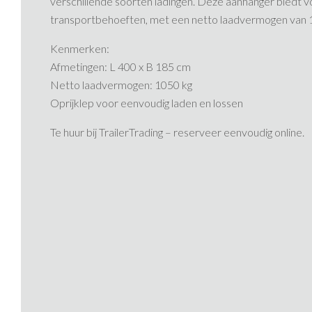
verschillende soorten ladingen. Deze aanhanger biedt 
transportbehoeften, met een netto laadvermogen van 
Kenmerken:
Afmetingen: L 400 x B 185 cm
Netto laadvermogen: 1050 kg
Oprijklep voor eenvoudig laden en lossen
Te huur bij TrailerTrading – reserveer eenvoudig online.