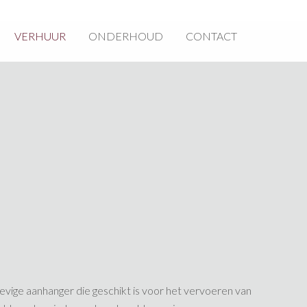
VERHUUR
ONDERHOUD
CONTACT
tevige aanhanger die geschikt is voor het vervoeren van