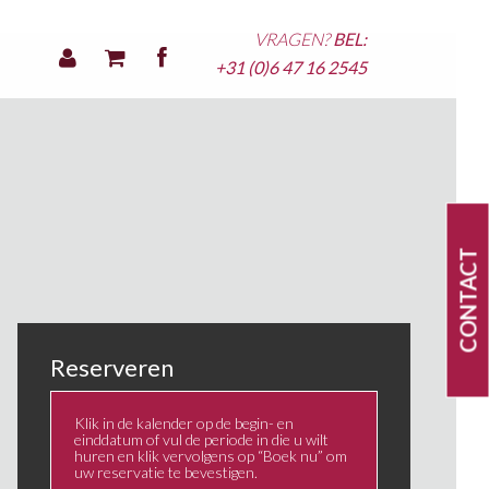
VRAGEN?
BEL:
+31 (0)6 47 16 2545
CONTACT
Reserveren
Klik in de kalender op de begin- en
einddatum of vul de periode in die u wilt
huren en klik vervolgens op “Boek nu” om
uw reservatie te bevestigen.