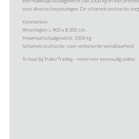
een maximaal totaalgewicht van 3500 kg en een breedt
voor diverse toepassingen. De schamelconstructie zorgt
Kenmerken:
Afmetingen: L 900 x B 200 cm
Maximaal totaalgewicht: 3500 kg
Schamelconstructie: voor verbeterde wendbaarheid​
Te huur bij TrailerTrading – reserveer eenvoudig online.