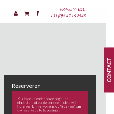
VRAGEN?
BEL:
+31 (0)6 47 16 2545
CONTACT
Reserveren
Klik in de kalender op de begin- en
einddatum of vul de periode in die u wilt
huren en klik vervolgens op “Boek nu” om
uw reservatie te bevestigen.