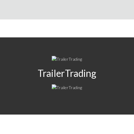
TrailerTrading
2026 ©
iSide