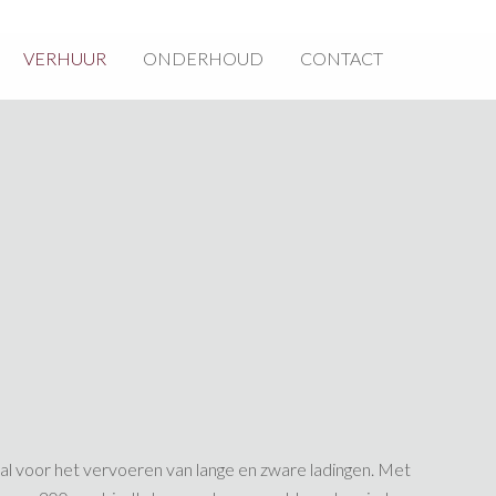
VERHUUR
ONDERHOUD
CONTACT
l voor het vervoeren van lange en zware ladingen. Met