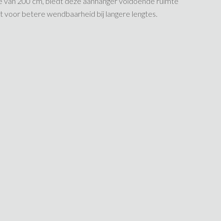
e van 200 cm, biedt deze aanhanger voldoende ruimte
 voor betere wendbaarheid bij langere lengtes.​