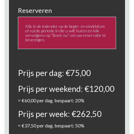
Reserveren
Klik in de kalender op de begin- en einddatum
of vul de periode in die u wilt huren en klik
vervolgens op “Boek nu” om uw reservatie te
bevestigen.
Prijs per dag:
€
75,00
Prijs per weekend:
€
120,00
=
€
60,00
per dag. bespaart: 20%
Prijs per week:
€
262,50
=
€
37,50
per dag. bespaart: 50%