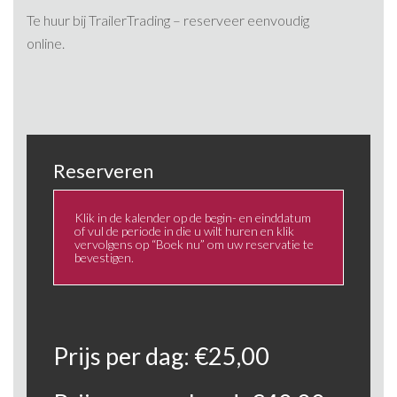
Te huur bij TrailerTrading – reserveer eenvoudig
online.
Reserveren
Klik in de kalender op de begin- en einddatum
of vul de periode in die u wilt huren en klik
vervolgens op “Boek nu” om uw reservatie te
bevestigen.
Prijs per dag:
€
25,00