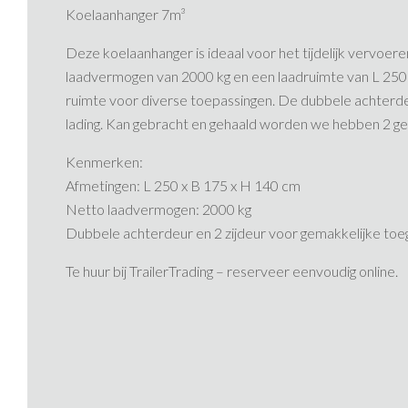
Koelaanhanger 7m³
Deze koelaanhanger is ideaal voor het tijdelijk vervoe
laadvermogen van 2000 kg en een laadruimte van L 250
ruimte voor diverse toepassingen. De dubbele achterde
lading.​ Kan gebracht en gehaald worden we hebben 2 gel
Kenmerken:
Afmetingen: L 250 x B 175 x H 140 cm
Netto laadvermogen: 2000 kg
Dubbele achterdeur en 2 zijdeur voor gemakkelijke toeg
Te huur bij TrailerTrading – reserveer eenvoudig online.