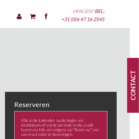
VRAGEN?
BEL:
+31 (0)6 47 16 2545
CONTACT
Reserveren
Klik in de kalender op de begin- en
einddatum of vul de periode in die u wilt
huren en klik vervolgens op “Boek nu” om
uw reservatie te bevestigen.