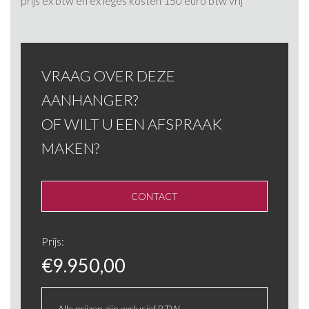
prijs ex btw en ex leges kosten 150 euro btw vrij
VRAAG OVER DEZE
AANHANGER?
OF WILT U EEN AFSPRAAK
MAKEN?
CONTACT
Prijs:
€
9.950,00
Alle prijzen zijn exclusief BTW.