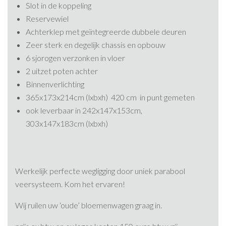
Slot in de koppeling
Reservewiel
Achterklep met geïntegreerde dubbele deuren
Zeer sterk en degelijk chassis en opbouw
6 sjorogen verzonken in vloer
2 uitzet poten achter
Binnenverlichting
365x173x214cm (lxbxh) 420 cm in punt gemeten
ook leverbaar in 242x147x153cm,
303x147x183cm (lxbxh)
Werkelijk perfecte wegligging door uniek parabool
veersysteem. Kom het ervaren!
Wij ruilen uw ‘oude’ bloemenwagen graag in.