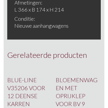
Afmetingen:
L 366 x B 174 x H 214
Conditie:
Nieuwe aanhangwagens
Gerelateerde producten
BLUE-LINE
BLOEMENWAG
V35206 VOOR
EN MET
12 DEENSE
OPRIJKLEP
KARREN
VOOR BV 9