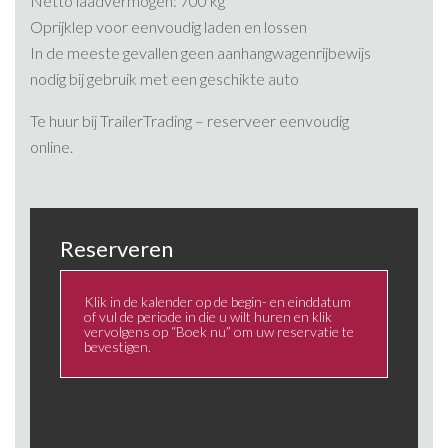
Netto laadvermogen: 700 kg
Oprijklep voor eenvoudig laden en lossen
In de meeste gevallen geen aanhangwagenrijbewijs
nodig bij gebruik met een geschikte auto​
Te huur bij TrailerTrading – reserveer eenvoudig
online.
Reserveren
Klik in de kalender op de begin- en einddatum
of vul de periode in die u wilt huren en klik
vervolgens op “Boek nu” om uw reservatie te
bevestigen.