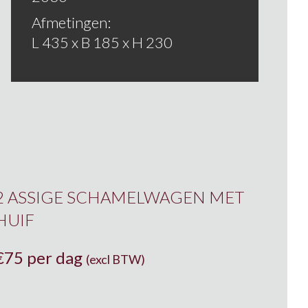
Afmetingen:
L 435 x B 185 x H 230
2 ASSIGE SCHAMELWAGEN MET
HUIF
€
75 per dag
(excl BTW)