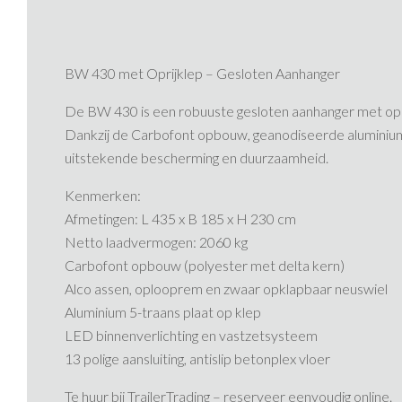
BW 430 met Oprijklep – Gesloten Aanhanger
De BW 430 is een robuuste gesloten aanhanger met oprijk
Dankzij de Carbofont opbouw, geanodiseerde aluminium
uitstekende bescherming en duurzaamheid.
Kenmerken:
Afmetingen: L 435 x B 185 x H 230 cm
Netto laadvermogen: 2060 kg
Carbofont opbouw (polyester met delta kern)
Alco assen, oplooprem en zwaar opklapbaar neuswiel
Aluminium 5-traans plaat op klep
LED binnenverlichting en vastzetsysteem
13 polige aansluiting, antislip betonplex vloer
Te huur bij TrailerTrading – reserveer eenvoudig online.