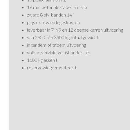
18 mm betonplex vloer antislip
zware 8 ply banden 14 “
prijs ex btw en legeskosten
leverbaar in 7 in 9 en 12 deense karren uitvoering
van 2600 t/m 3500 kg totaal gewicht
in tandem of tridem uitvoering
volbad verzinkt gelast onderstel
1500 kg assen !!
reservewiel gemonteerd