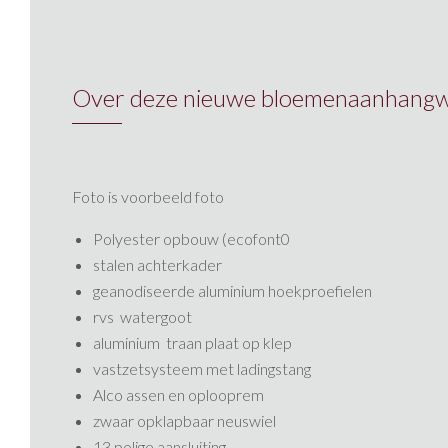
Over deze nieuwe bloemenaanhangwa
Foto is voorbeeld foto
Polyester opbouw (ecofont0
stalen achterkader
geanodiseerde aluminium hoekproefielen
rvs watergoot
aluminium traan plaat op klep
vastzetsysteem met ladingstang
Alco assen en oplooprem
zwaar opklapbaar neuswiel
13 polige aansluiting