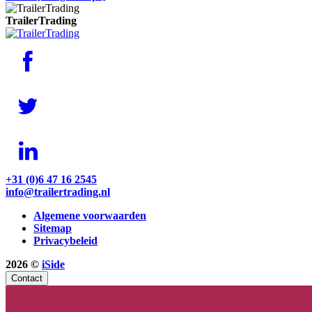
TrailerTrading
+31 (0)6 47 16 2545
info@trailertrading.nl
Algemene voorwaarden
Sitemap
Privacybeleid
2026 ©
iSide
Contact