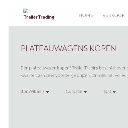
HOME
VERKOOP
PLATEAUWAGENS KOPEN
Een plateauwagen kopen? TrailerTrading beschikt over 
kwaliteit aan zeer voordelige prijzen. Ontdek het volledi
Ifor Williams
Conditie
600
Blue Line
Gebruikte
360
aanhangwagens
aanhangwagens
450
Henra
Nieuwe
500