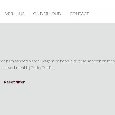
VERHUUR
ONDERHOUD
CONTACT
een ruim aanbod plateauwagens te koop in diverse soorten en mat
ge assortiment bij TrailerTrading.
Reset filter