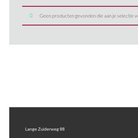
aanhangwagens
Ifor Williams
505
Geen producten gevonden die aan je selectie v
Van Weel
600
Lange Zuiderweg 88