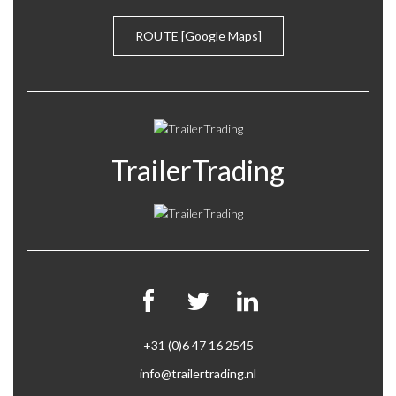
600
ROUTE
[Google Maps]
605
800
850
TrailerTrading
+31 (0)6 47 16 2545
info@trailertrading.nl