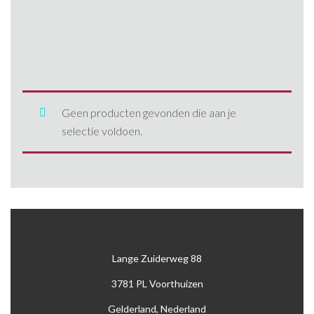
Anssems
1300 kg
Gebruikte aanhangwa
242
Blyss
2000 kg
Nieuwe aanhangwage
260
brenderup
2500
390
Hapert
2600 kg
400
Geen producten gevonden die aan je
selectie voldoen.
Henra
2700 kg
405
Ifor Williams
3000 kg
425
kuiphuis
3500 kg
427
Woodford
500
Lange Zuiderweg 88
530
3781 PL Voorthuizen
550
Gelderland, Nederland