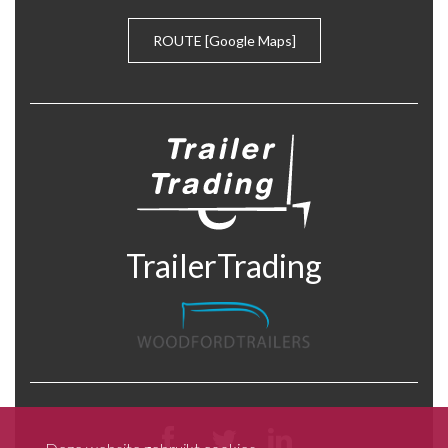
600
ROUTE
[Google Maps]
605
800
850
TrailerTrading