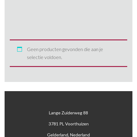
Anssems
1300 kg
Gebruikte aanhangwag
242
Blyss
2000 kg
Nieuwe aanhangwagens
260
brenderup
2500
390
Hapert
2600 kg
400
Geen producten gevonden die aan je
selectie voldoen.
Henra
2700 kg
405
Ifor Williams
3000 kg
425
kuiphuis
3500 kg
427
Woodford
500
Lange Zuiderweg 88
530
3781 PL Voorthuizen
550
Gelderland, Nederland