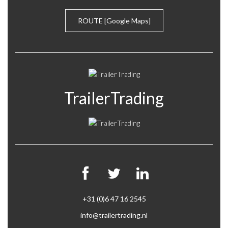
600
ROUTE
[Google Maps]
605
800
850
TrailerTrading
+31 (0)6 47 16 2545
info@trailertrading.nl