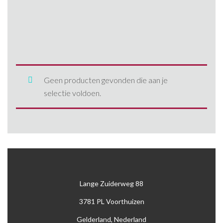
Anssems
1300 kg
Gebruikte aanhangwagens
242
Blyss
2000 kg
Nieuwe aanhangwagens
260
brenderup
2500
390
Hapert
2600 kg
400
Geen producten gevonden die aan je
selectie voldoen.
Henra
2700 kg
405
Ifor Williams
3000 kg
425
kuiphuis
3500 kg
427
Woodford
500
Lange Zuiderweg 88
530
3781 PL Voorthuizen
550
Gelderland, Nederland