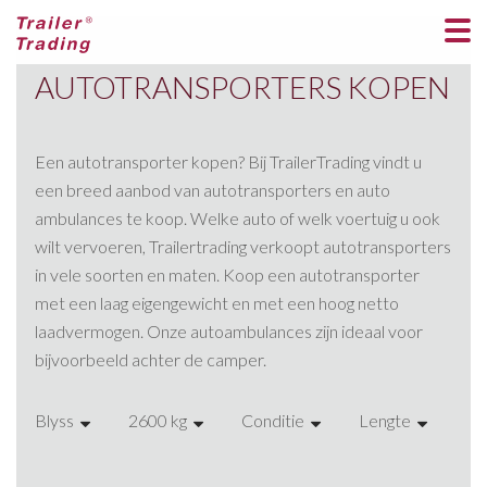
AUTOTRANSPORTERS KOPEN
Een autotransporter kopen? Bij TrailerTrading vindt u
een breed aanbod van autotransporters en auto
ambulances te koop. Welke auto of welk voertuig u ook
wilt vervoeren, Trailertrading verkoopt autotransporters
in vele soorten en maten. Koop een autotransporter
met een laag eigengewicht en met een hoog netto
laadvermogen. Onze autoambulances zijn ideaal voor
bijvoorbeeld achter de camper.
Blyss
2600 kg
Conditie
Lengte
As
Anssems
1300 kg
Gebruikte aanhangwagens
242
2